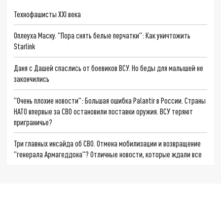
Технофашисты XXI века
Оплеуха Маску. "Пора снять белые перчатки": Как уничтожить
Starlink
Даня с Дашей спаслись от боевиков ВСУ. Но беды для малышей не
закончились
"Очень плохие новости": Большая ошибка Palantir в России. Страны
НАТО впервые за СВО остановили поставки оружия. ВСУ теряют
приграничье?
Три главных инсайда об СВО. Отмена мобилизации и возвращение
"генерала Армагеддона"? Отличные новости, которые ждали все