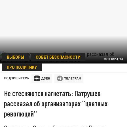
ВЫБОРЫ
СОВЕТ БЕЗОПАСНОСТИ
ФОТО: ЦАРЬГРАД
ПРО ПОЛИТИКУ
18 МАЯ 17:40
ПОДПИШИТЕСЬ:
Не стесняются нагнетать: Патрушев
рассказал об организаторах "цветных
революций"