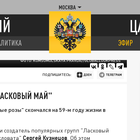
МОСКВА
ИЙ
Ц
АЛИТИКА
ЭФИР
ФОТО: KOMSOMOLSKAYA PRAVDA//GLOBALLOOKPRESS
ПОДПИШИТЕСЬ:
"ЛАСКОВЫЙ МАЙ"
ые розы" скончался на 59-м году жизни в
 и создатель популярных групп "Ласковый
екловата"
Сергей Кузнецов
. Об этом