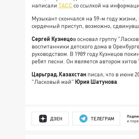
написали
ТАСС
со ссылкой на информаци
Музыкант скончался на 59-м году жизни
сердечный приступ, возможно, сдвинувш
Сергей Кузнецо
в основал группу "Ласков
воспитанники детского дома в Оренбург
руководством. В 1989 году Кузнецов поки
ребят песни. Он является автором хитов 
Царьград.Казахстан
писал, что в июне 2
"Ласковый май"
Юрия Шатунова
.
Подпи
ДЗЕН
ТЕЛЕГРАМ
и перв