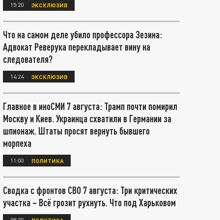
15:20
ЭКСКЛЮЗИВ
Что на самом деле убило профессора Зезина:
Адвокат Реверука перекладывает вину на
следователя?
14:24
ЭКСКЛЮЗИВ
Главное в иноСМИ 7 августа: Трамп почти помирил
Москву и Киев. Украинца схватили в Германии за
шпионаж. Штаты просят вернуть бывшего
морпеха
11:00
ПОЛИТИКА
Сводка с фронтов СВО 7 августа: Три критических
участка – Всё грозит рухнуть. Что под Харьковом
08:30
ПОЛИТИКА