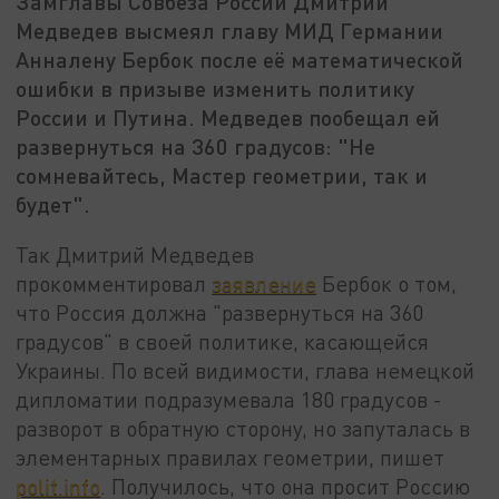
Замглавы Совбеза России Дмитрий
Медведев высмеял главу МИД Германии
Анналену Бербок после её математической
ошибки в призыве изменить политику
России и Путина. Медведев пообещал ей
развернуться на 360 градусов: "Не
сомневайтесь, Мастер геометрии, так и
будет".
Так Дмитрий Медведев
прокомментировал
заявление
Бербок о том,
что Россия должна "развернуться на 360
градусов" в своей политике, касающейся
Украины. По всей видимости, глава немецкой
дипломатии подразумевала 180 градусов -
разворот в обратную сторону, но запуталась в
элементарных правилах геометрии, пишет
polit.info
. Получилось, что она просит Россию