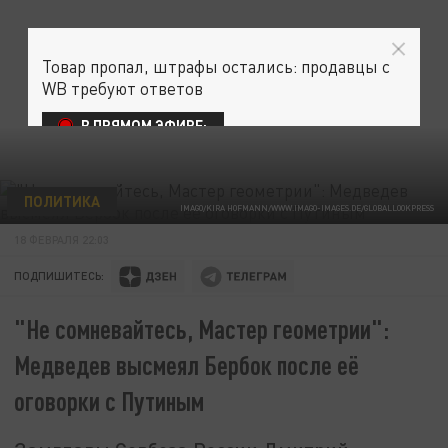
Товар пропал, штрафы остались: продавцы с
WB требуют ответов
В ПРЯМОМ ЭФИРЕ:
ПОЛИТИКА
IMAGO/KIRA HOFMANN/WWW.IMAGO-IMAGES.DE/GLOBALLOOKPRESS
18 ФЕВРАЛЯ 22:03
ПОДПИШИТЕСЬ:
"Не сомневайтесь, Мастер геометрии":
Медведев высмеял Бербок после её
оговорки с Путиным