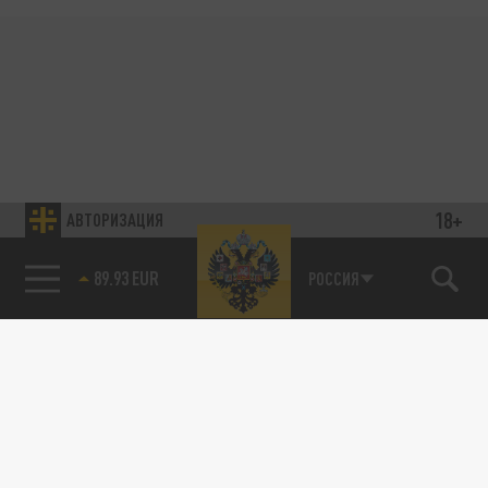
18+
АВТОРИЗАЦИЯ
89.93 EUR
РОССИЯ