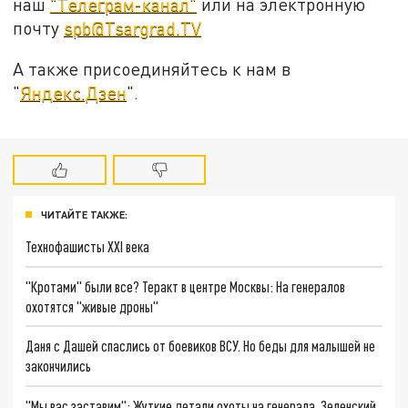
наш
"Телеграм-канал"
или на электронную
почту
spb@Tsargrad.TV
А также присоединяйтесь к нам в
"
Яндекс.Дзен
".
ЧИТАЙТЕ ТАКЖЕ:
Технофашисты XXI века
"Кротами" были все? Теракт в центре Москвы: На генералов
охотятся "живые дроны"
Даня с Дашей спаслись от боевиков ВСУ. Но беды для малышей не
закончились
"Мы вас заставим": Жуткие детали охоты на генерала. Зеленский