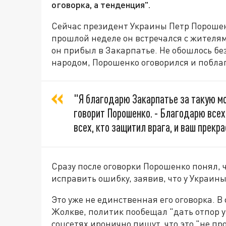
оговорка, а тенденция".
Сейчас президент Украины Петр Порошен
прошлой неделе он встречался с жителя
он прибыл в Закарпатье. Не обошлось бе
народом, Порошенко оговорился и поблаг
"Я благодарю Закарпатье за такую м
говорит Порошенко. - Благодарю всех
всех, кто защитил врага, и ваш прекра
Сразу после оговорки Порошенко понял, 
исправить ошибку, заявив, что у Украины
Это уже не единственная его оговорка. В
Жолкве, политик пообещал "дать отпор у
соцсетях иронично пишут, что это "не пр