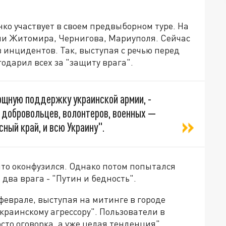
ко участвует в своем предвыборном туре. На
ми Житомира, Чернигова, Мариуполя. Сейчас
з инцидентов. Так, выступая с речью перед
одарил всех за "защиту врага".
ощную поддержку украинской армии, -
 добровольцев, волонтеров, военных —
сный край, и всю Украину".
что оконфузился. Однако потом попытался
 два врага - "Путин и бедность".
 феврале, выступая на митинге в городе
краинскому агрессору". Пользователи в
осто оговорка, а уже целая тенденция".