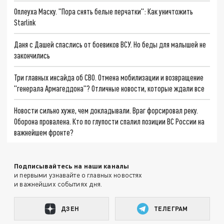
Оплеуха Маску. "Пора снять белые перчатки": Как уничтожить
Starlink
Даня с Дашей спаслись от боевиков ВСУ. Но беды для малышей не
закончились
Три главных инсайда об СВО. Отмена мобилизации и возвращение
"генерала Армагеддона"? Отличные новости, которые ждали все
Новости сильно хуже, чем докладывали. Враг форсировал реку.
Оборона провалена. Кто по глупости спалил позиции ВС России на
важнейшем фронте?
Подписывайтесь на наши каналы
и первыми узнавайте о главных новостях
и важнейших событиях дня.
ДЗЕН
ТЕЛЕГРАМ