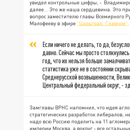
увидел контрольные цифры, - Владимирск
далее... Это же наша сердцевина. Это пр
вопрос заместителю главы Всемирного Р
Малофееву в эфире
"Царьград. Главное"
.
Если ничего не делать, то да, безусл
давно. Сейчас мы просто столкнулись
год, что их нельзя больше замалчиват
статистика уже не в состоянии скрыва
Среднерусской возвышенности, Велик
Центральный федеральный округ, - з
Замглавы ВРНС напомнил, что идея агло
стратегических разработок либералов, н
надо всю Россию поделить на 11 агломера
империи Москва, а вокруг - все остальны