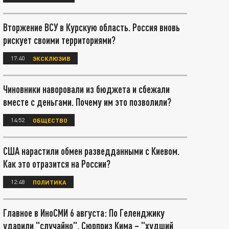
Вторжение ВСУ в Курскую область. Россия вновь
рискует своими территориями?
17:40
ЭКСКЛЮЗИВ
Чиновники наворовали из бюджета и сбежали
вместе с деньгами. Почему им это позволили?
14:52
ОБЩЕСТВО
США нарастили обмен разведданными с Киевом.
Как это отразится на России?
12:48
ПОЛИТИКА
Главное в ИноСМИ 6 августа: По Геленджику
ударили "случайно". Сюрприз Кима – "худший