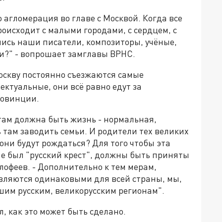
то агломерация во главе с Москвой. Когда все
происходит с малыми городами, с сердцем, с
лись наши писатели, композиторы, учёные,
и?" - вопрошает замглавы ВРНС.
Москву постоянно съезжаются самые
ктуальные, они всё равно едут за
ровинции.
 там должна быть жизнь - нормальная,
там заводить семьи. И родители тех великих
они будут рождаться? Для того чтобы эта
не был "русский крест", должны быть приняты
офеев. - Дополнительно к тем мерам,
являются одинаковыми для всей страны, мы,
шим русским, великорусским регионам".
, как это может быть сделано.