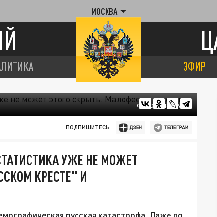
МОСКВА
ИЙ
Ц
АЛИТИКА
ЭФИР
ФОТО: ЦАРЬГРАД
ПОДПИШИТЕСЬ:
СТАТИСТИКА УЖЕ НЕ МОЖЕТ
ССКОМ КРЕСТЕ" И
емографическая русская катастрофа. Даже по