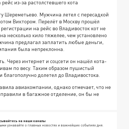
 рейс из-за растолстевшего кота
ту Шереметьево. Мужчина летел с пересадкой
котом Виктором. Перелёт в Москву прошёл
 регистрации на рейс во Владивосток кот не
а несколько кило тяжелее, чем установлено
жчина предлагал заплатить любые деньги,
омпания была непреклонна.
ь. Через интернет и соцсети он нашёл кота-
ивам по весу. Таким образом пушистый
 и благополучно долетел до Владивостока.
авила авиакомпании, однако отмечает, что не
тправили в багажное отделение, он бы не
сывайтесь на наши каналы
ыми узнавайте о главных новостях и важнейших событиях дня.