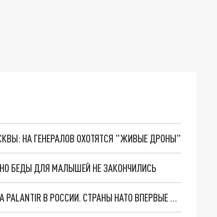
ОСКВЫ: НА ГЕНЕРАЛОВ ОХОТЯТСЯ "ЖИВЫЕ ДРОНЫ"
. НО БЕДЫ ДЛЯ МАЛЫШЕЙ НЕ ЗАКОНЧИЛИСЬ
"ОЧЕНЬ ПЛОХИЕ НОВОСТИ": БОЛЬШАЯ ОШИБКА PALANTIR В РОССИИ. СТРАНЫ НАТО ВПЕРВЫЕ ЗА СВО ОСТАНОВИЛИ ПОСТАВКИ ОРУЖИЯ. ВСУ ТЕРЯЮТ ПРИГРАНИЧЬЕ?