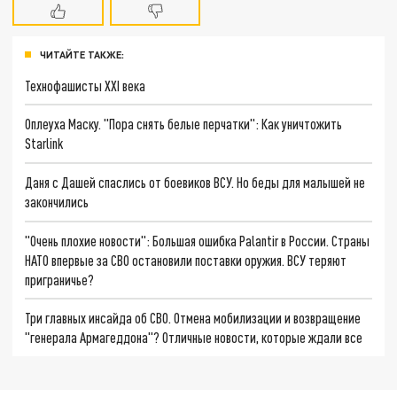
ЧИТАЙТЕ ТАКЖЕ:
Технофашисты XXI века
Оплеуха Маску. "Пора снять белые перчатки": Как уничтожить
Starlink
Даня с Дашей спаслись от боевиков ВСУ. Но беды для малышей не
закончились
"Очень плохие новости": Большая ошибка Palantir в России. Страны
НАТО впервые за СВО остановили поставки оружия. ВСУ теряют
приграничье?
Три главных инсайда об СВО. Отмена мобилизации и возвращение
"генерала Армагеддона"? Отличные новости, которые ждали все