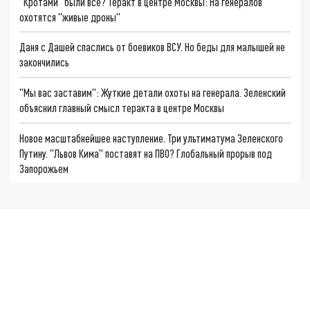
"Кротами" были все? Теракт в центре Москвы: На генералов
охотятся "живые дроны"
Даня с Дашей спаслись от боевиков ВСУ. Но беды для малышей не
закончились
"Мы вас заставим": Жуткие детали охоты на генерала. Зеленский
объяснил главный смысл теракта в центре Москвы
Новое масштабнейшее наступление. Три ультиматума Зеленского
Путину. "Львов Кима" поставят на ПВО? Глобальный прорыв под
Запорожьем