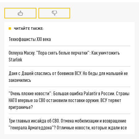
ЧИТАЙТЕ ТАКЖЕ:
Технофашисты XXI века
Оплеуха Маску. "Пора снять белые перчатки": Как уничтожить
Starlink
Даня с Дашей спаслись от боевиков ВСУ. Но беды для малышей не
закончились
"Очень плохие новости": Большая ошибка Palantir в России. Страны
НАТО впервые за СВО остановили поставки оружия. ВСУ теряют
приграничье?
Три главных инсайда об СВО. Отмена мобилизации и возвращение
"генерала Армагеддона"? Отличные новости, которые ждали все