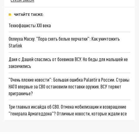
СУХОЙ ЗАКОН
ЧИТАЙТЕ ТАКЖЕ:
Технофашисты XXI века
Оплеуха Маску. "Пора снять белые перчатки": Как уничтожить
Starlink
Даня с Дашей спаслись от боевиков ВСУ. Но беды для малышей не
закончились
"Очень плохие новости": Большая ошибка Palantir в России. Страны
НАТО впервые за СВО остановили поставки оружия. ВСУ теряют
приграничье?
Три главных инсайда об СВО. Отмена мобилизации и возвращение
"генерала Армагеддона"? Отличные новости, которые ждали все