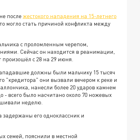
оне после
жестокого нападения на 15-летнего
то могло стать причиной конфликта между
альчика с проломленным черепом,
иями. Сейчас он находится в реанимации,
 произошёл с 28 на 29 июня.
нападавшие должны были мальчику 15 тысяч
го "кредитора" они вызвали вечером к реке и
баллончика, нанесли более 20 ударов камнем
о - всего было насчитано около 70 ножевых
ашивали неделю.
а задержаны его одноклассник и
ых семей, пояснили в местной