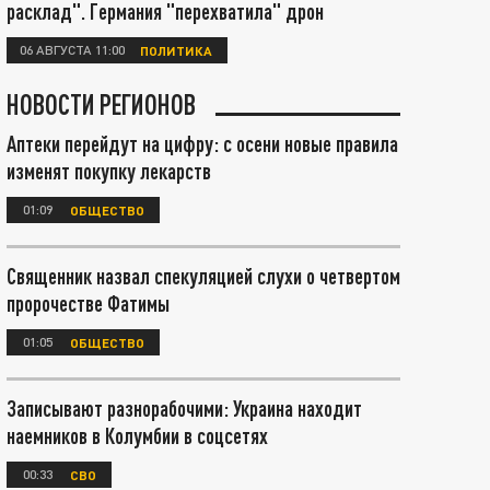
расклад". Германия "перехватила" дрон
06 АВГУСТА 11:00
ПОЛИТИКА
НОВОСТИ РЕГИОНОВ
Аптеки перейдут на цифру: с осени новые правила
изменят покупку лекарств
01:09
ОБЩЕСТВО
Священник назвал спекуляцией слухи о четвертом
пророчестве Фатимы
01:05
ОБЩЕСТВО
Записывают разнорабочими: Украина находит
наемников в Колумбии в соцсетях
00:33
СВО