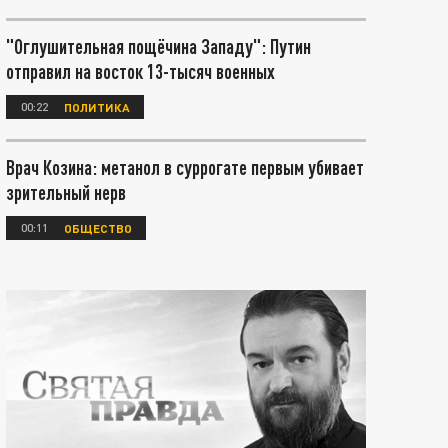
"Оглушительная пощёчина Западу": Путин
отправил на восток 13-тысяч военных
00:22
ПОЛИТИКА
Врач Козина: метанол в суррогате первым убивает
зрительный нерв
00:11
ОБЩЕСТВО