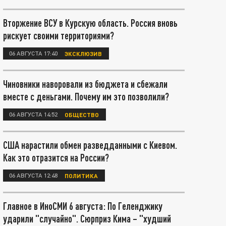
Вторжение ВСУ в Курскую область. Россия вновь
рискует своими территориями?
06 АВГУСТА 17:40
ЭКСКЛЮЗИВ
Чиновники наворовали из бюджета и сбежали
вместе с деньгами. Почему им это позволили?
06 АВГУСТА 14:52
ОБЩЕСТВО
США нарастили обмен разведданными с Киевом.
Как это отразится на России?
06 АВГУСТА 12:48
ПОЛИТИКА
Главное в ИноСМИ 6 августа: По Геленджику
ударили "случайно". Сюрприз Кима – "худший