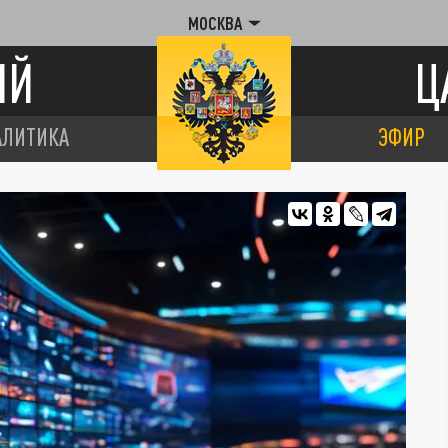
МОСКВА
ИЙ
Ц
АЛИТИКА
ЭФИР