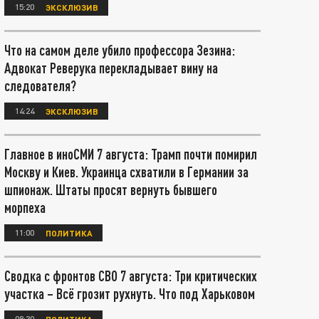
15:20
ЭКСКЛЮЗИВ
Что на самом деле убило профессора Зезина:
Адвокат Реверука перекладывает вину на
следователя?
14:24
ЭКСКЛЮЗИВ
Главное в иноСМИ 7 августа: Трамп почти помирил
Москву и Киев. Украинца схватили в Германии за
шпионаж. Штаты просят вернуть бывшего
морпеха
11:00
ПОЛИТИКА
Сводка с фронтов СВО 7 августа: Три критических
участка – Всё грозит рухнуть. Что под Харьковом
08:30
ПОЛИТИКА