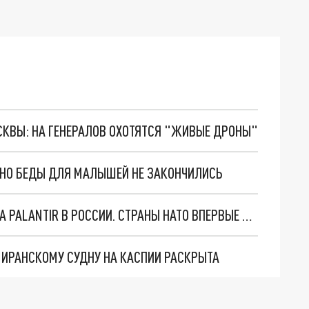
ОСКВЫ: НА ГЕНЕРАЛОВ ОХОТЯТСЯ "ЖИВЫЕ ДРОНЫ"
. НО БЕДЫ ДЛЯ МАЛЫШЕЙ НЕ ЗАКОНЧИЛИСЬ
"ОЧЕНЬ ПЛОХИЕ НОВОСТИ": БОЛЬШАЯ ОШИБКА PALANTIR В РОССИИ. СТРАНЫ НАТО ВПЕРВЫЕ ЗА СВО ОСТАНОВИЛИ ПОСТАВКИ ОРУЖИЯ. ВСУ ТЕРЯЮТ ПРИГРАНИЧЬЕ?
О ИРАНСКОМУ СУДНУ НА КАСПИИ РАСКРЫТА