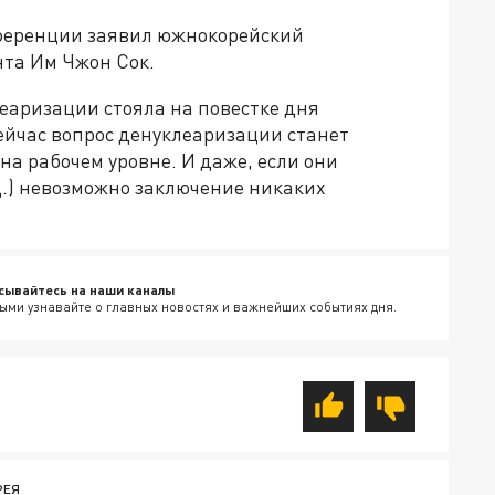
нференции заявил южнокорейский
та Им Чжон Сок.
еаризации стояла на повестке дня
ейчас вопрос денуклеаризации станет
на рабочем уровне. И даже, если они
ед.) невозможно заключение никаких
сывайтесь на наши каналы
ыми узнавайте о главных новостях и важнейших событиях дня.
РЕЯ