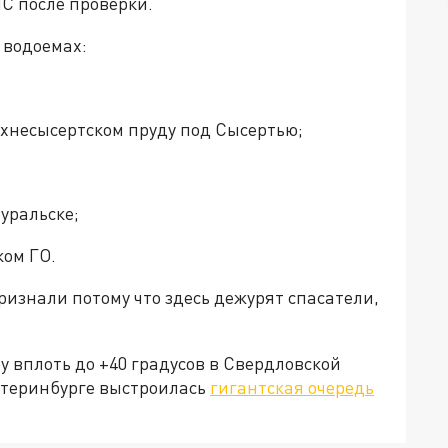
С после проверки.
 водоемах:
рхнесысертском пруду под Сысертью;
уральске;
ком ГО.
ризнали потому что здесь дежурят спасатели,
 вплоть до +40 градусов в Свердловской
катеринбурге выстроилась
гигантская очередь