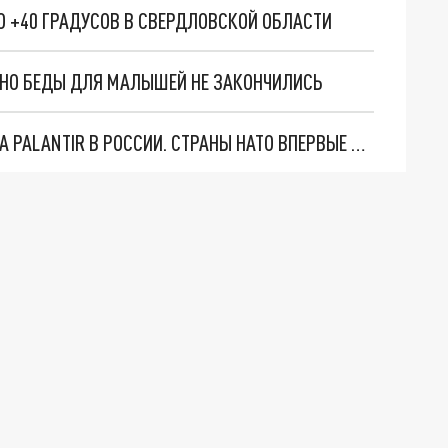
 +40 ГРАДУСОВ В СВЕРДЛОВСКОЙ ОБЛАСТИ
. НО БЕДЫ ДЛЯ МАЛЫШЕЙ НЕ ЗАКОНЧИЛИСЬ
"ОЧЕНЬ ПЛОХИЕ НОВОСТИ": БОЛЬШАЯ ОШИБКА PALANTIR В РОССИИ. СТРАНЫ НАТО ВПЕРВЫЕ ЗА СВО ОСТАНОВИЛИ ПОСТАВКИ ОРУЖИЯ. ВСУ ТЕРЯЮТ ПРИГРАНИЧЬЕ?