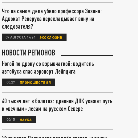
Что на самом деле убило профессора Зезина:
Адвокат Реверука перекладывает вину на
следователя?
07 АВГУСТА 14:24
ЭКСКЛЮЗИВ
НОВОСТИ РЕГИОНОВ
Ногой по дрону со взрывчаткой: водитель
автобуса спас аэропорт Лейпцига
00:27
ПРОИСШЕСТВИЯ
40 тысяч лет в болотах: древняя ДНК укажет путь
к «вечным» лесам на русском Севере
00:15
НАУКА