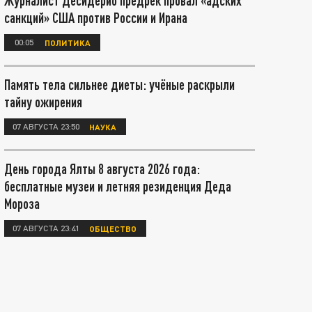
Журналист Десидерио предрёк провал «адских
санкций» США против России и Ирана
00:05
ПОЛИТИКА
Память тела сильнее диеты: учёные раскрыли
тайну ожирения
07 АВГУСТА 23:50
НАУКА
День города Ялты 8 августа 2026 года:
бесплатные музеи и летняя резиденция Деда
Мороза
07 АВГУСТА 23:41
ОБЩЕСТВО