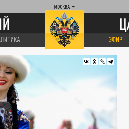
МОСКВА
ИЙ
Ц
АЛИТИКА
ЭФИР