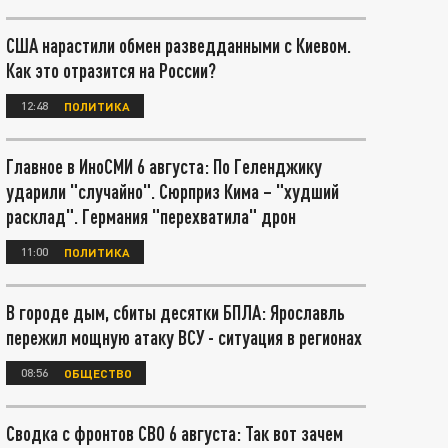
США нарастили обмен разведданными с Киевом.
Как это отразится на России?
12:48
ПОЛИТИКА
Главное в ИноСМИ 6 августа: По Геленджику
ударили "случайно". Сюрприз Кима – "худший
расклад". Германия "перехватила" дрон
11:00
ПОЛИТИКА
В городе дым, сбиты десятки БПЛА: Ярославль
пережил мощную атаку ВСУ - ситуация в регионах
08:56
ОБЩЕСТВО
Сводка с фронтов СВО 6 августа: Так вот зачем