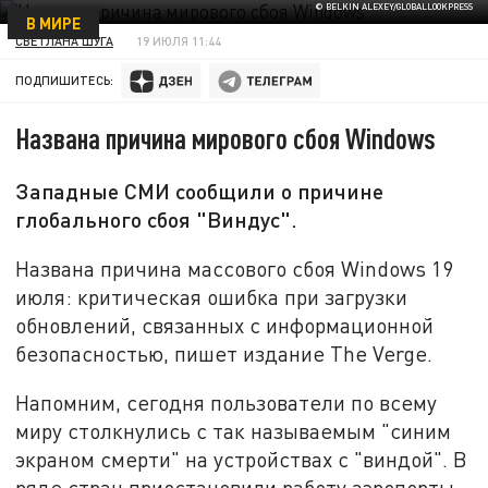
© BELKIN ALEXEY/GLOBALLOOKPRESS
В МИРЕ
СВЕТЛАНА ШУГА
19 ИЮЛЯ 11:44
ПОДПИШИТЕСЬ:
Названа причина мирового сбоя Windows
Западные СМИ сообщили о причине
глобального сбоя "Виндус".
Названа причина массового сбоя Windows 19
июля: критическая ошибка при загрузки
обновлений, связанных с информационной
безопасностью, пишет издание The Verge.
Напомним, сегодня пользователи по всему
миру столкнулись с так называемым "синим
экраном смерти" на устройствах с "виндой". В
ряде стран приостановили работу аэропорты,