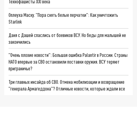
Технофашисты XXI века
Оплеуха Маску. "Пора снять белые перчатки": Как уничтожить
Starlink
Даня с Дашей спаслись от боевиков ВСУ. Но беды для малышей не
закончились
"Очень плохие новости": Большая ошибка Palantir в России. Страны
НАТО впервые за СВО остановили поставки оружия. ВСУ теряют
приграничье?
Три главных инсайда об СВО. Отмена мобилизации и возвращение
"генерала Армагеддона"? Отличные новости, которые ждали все