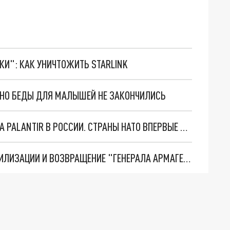
ТКИ": КАК УНИЧТОЖИТЬ STARLINK
. НО БЕДЫ ДЛЯ МАЛЫШЕЙ НЕ ЗАКОНЧИЛИСЬ
"ОЧЕНЬ ПЛОХИЕ НОВОСТИ": БОЛЬШАЯ ОШИБКА PALANTIR В РОССИИ. СТРАНЫ НАТО ВПЕРВЫЕ ЗА СВО ОСТАНОВИЛИ ПОСТАВКИ ОРУЖИЯ. ВСУ ТЕРЯЮТ ПРИГРАНИЧЬЕ?
ТРИ ГЛАВНЫХ ИНСАЙДА ОБ СВО. ОТМЕНА МОБИЛИЗАЦИИ И ВОЗВРАЩЕНИЕ "ГЕНЕРАЛА АРМАГЕДДОНА"? ОТЛИЧНЫЕ НОВОСТИ, КОТОРЫЕ ЖДАЛИ ВСЕ