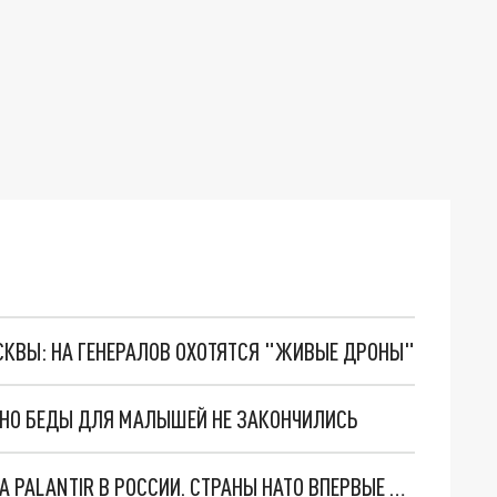
ОСКВЫ: НА ГЕНЕРАЛОВ ОХОТЯТСЯ "ЖИВЫЕ ДРОНЫ"
. НО БЕДЫ ДЛЯ МАЛЫШЕЙ НЕ ЗАКОНЧИЛИСЬ
"ОЧЕНЬ ПЛОХИЕ НОВОСТИ": БОЛЬШАЯ ОШИБКА PALANTIR В РОССИИ. СТРАНЫ НАТО ВПЕРВЫЕ ЗА СВО ОСТАНОВИЛИ ПОСТАВКИ ОРУЖИЯ. ВСУ ТЕРЯЮТ ПРИГРАНИЧЬЕ?