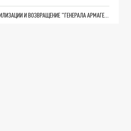
ТРИ ГЛАВНЫХ ИНСАЙДА ОБ СВО. ОТМЕНА МОБИЛИЗАЦИИ И ВОЗВРАЩЕНИЕ "ГЕНЕРАЛА АРМАГЕДДОНА"? ОТЛИЧНЫЕ НОВОСТИ, КОТОРЫЕ ЖДАЛИ ВСЕ