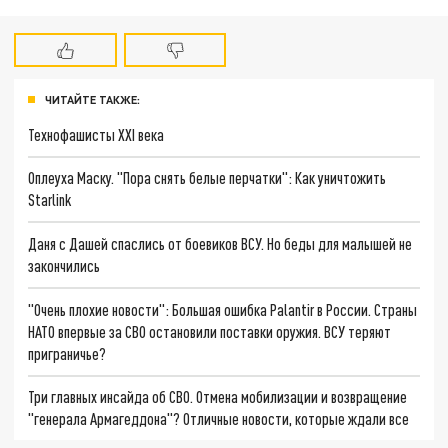
ЧИТАЙТЕ ТАКЖЕ:
Технофашисты XXI века
Оплеуха Маску. "Пора снять белые перчатки": Как уничтожить
Starlink
Даня с Дашей спаслись от боевиков ВСУ. Но беды для малышей не
закончились
"Очень плохие новости": Большая ошибка Palantir в России. Страны
НАТО впервые за СВО остановили поставки оружия. ВСУ теряют
приграничье?
Три главных инсайда об СВО. Отмена мобилизации и возвращение
"генерала Армагеддона"? Отличные новости, которые ждали все