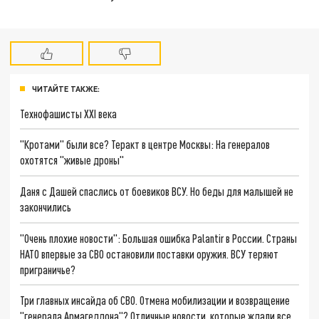
ЧИТАЙТЕ ТАКЖЕ:
Технофашисты XXI века
"Кротами" были все? Теракт в центре Москвы: На генералов
охотятся "живые дроны"
Даня с Дашей спаслись от боевиков ВСУ. Но беды для малышей не
закончились
"Очень плохие новости": Большая ошибка Palantir в России. Страны
НАТО впервые за СВО остановили поставки оружия. ВСУ теряют
приграничье?
Три главных инсайда об СВО. Отмена мобилизации и возвращение
"генерала Армагеддона"? Отличные новости, которые ждали все