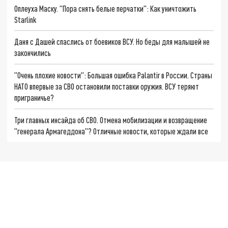
Оплеуха Маску. "Пора снять белые перчатки": Как уничтожить
Starlink
Даня с Дашей спаслись от боевиков ВСУ. Но беды для малышей не
закончились
"Очень плохие новости": Большая ошибка Palantir в России. Страны
НАТО впервые за СВО остановили поставки оружия. ВСУ теряют
приграничье?
Три главных инсайда об СВО. Отмена мобилизации и возвращение
"генерала Армагеддона"? Отличные новости, которые ждали все