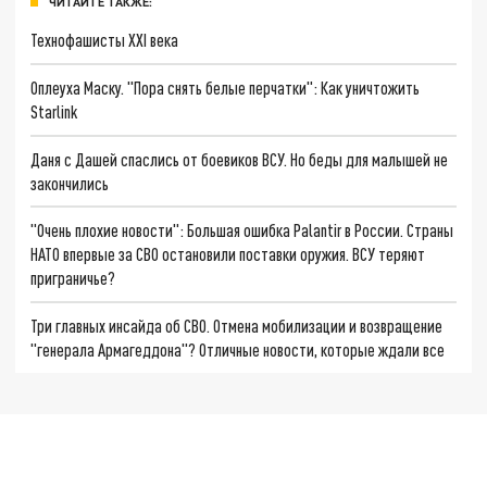
ЧИТАЙТЕ ТАКЖЕ:
Технофашисты XXI века
Оплеуха Маску. "Пора снять белые перчатки": Как уничтожить
Starlink
Даня с Дашей спаслись от боевиков ВСУ. Но беды для малышей не
закончились
"Очень плохие новости": Большая ошибка Palantir в России. Страны
НАТО впервые за СВО остановили поставки оружия. ВСУ теряют
приграничье?
Три главных инсайда об СВО. Отмена мобилизации и возвращение
"генерала Армагеддона"? Отличные новости, которые ждали все