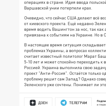
операциях в стране. Идея ввода польск
Варшавской унии потерпели крах.
Очевидно, что сейчас США делают всё во
от киевского проекта. Ещё недавно Зелен
время водить Вашингтон за нос, так ка
привязана к событиям на Украине. Но в С
В настоящее время ситуация складывается
проблемах Украины, а вопросах коллект
считает известный политолог Марат Ба
5-10 лет и может спокойно переходить к 
Россией. Украина выполнила свою задач
проект "Анти-Россия". Остаётся только о
проблему решит сам Запад? Однако совер
Зеленского уже сочтены. Понимает ли эт
Подпи
ДЗЕН
ТЕЛЕГРАМ
и перв