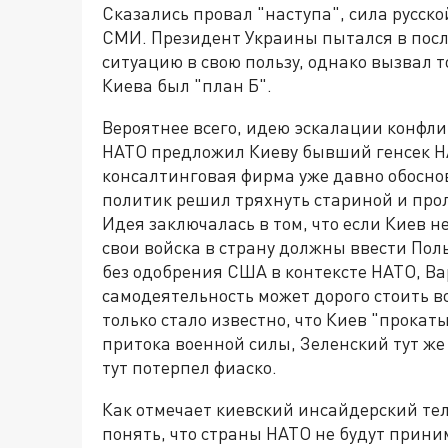
Сказались провал "наступа", сила русско
СМИ. Президент Украины пытался в пос
ситуацию в свою пользу, однако вызвал т
Киева был "план Б".
Вероятнее всего, идею эскалации конфл
НАТО предложил Киеву бывший генсек НА
консалтинговая фирма уже давно обоснов
политик решил тряхнуть стариной и проло
Идея заключалась в том, что если Киев н
свои войска в страну должны ввести Пол
без одобрения США в контексте НАТО, Ва
самодеятельность может дорого стоить в
только стало известно, что Киев "прока
притока военной силы, Зеленский тут же
тут потерпел фиаско.
Как отмечает киевский инсайдерский тел
понять, что страны НАТО не будут прини