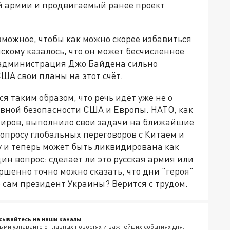
ой армии и продвигаемый ранее проект
зможное, чтобы как можно скорее избавиться
скому казалось, что он может бесчисленное
к администрация Джо Байдена сильно
ША свои планы на этот счёт.
 таким образом, что речь идёт уже не о
ивной безопасности США и Европы. НАТО, как
широв, выполнило свои задачи на ближайшие
вопросу глобальных переговоров с Китаем и
у и теперь может быть ликвидирована как
дин вопрос: сделает ли это русская армия или
шенно точно можно сказать, что дни "героя"
о сам президент Украины? Верится с трудом.
сывайтесь на наши каналы
ыми узнавайте о главных новостях и важнейших событиях дня.