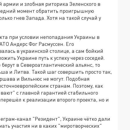
й армии и злобная риторика Зеленского в
ледний момент обратить проигрышную
олько гнев Запада. Хотя на такой случай у
икта при условии непопадания Украины в
ТО Андерс Фог Расмуссен. Его
алась в украинской столице, а сам бойкий
жить Украине путь к успеху через соседей.
е берут в Североатлантический альянс, то
ьша и Литва. Такой шаг совершить просто так,
ршава и Вильнюс не могут. Подобная
осточноевропейским странам. Поэтому, как
тывают" с главной гарантией стабильного
 перешёл к реализации второго проекта, но и
еграм-канал "Резидент", Украине чётко дали
мать участия ни в каких "миротворческих"