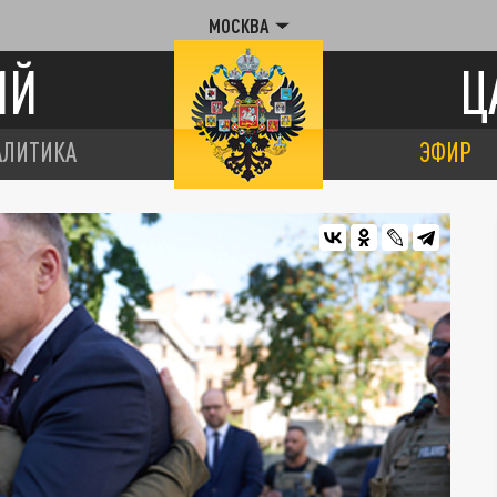
МОСКВА
ИЙ
Ц
АЛИТИКА
ЭФИР