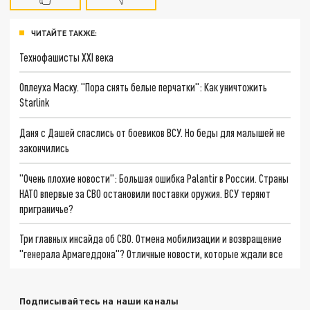
ЧИТАЙТЕ ТАКЖЕ:
Технофашисты XXI века
Оплеуха Маску. "Пора снять белые перчатки": Как уничтожить
Starlink
Даня с Дашей спаслись от боевиков ВСУ. Но беды для малышей не
закончились
"Очень плохие новости": Большая ошибка Palantir в России. Страны
НАТО впервые за СВО остановили поставки оружия. ВСУ теряют
приграничье?
Три главных инсайда об СВО. Отмена мобилизации и возвращение
"генерала Армагеддона"? Отличные новости, которые ждали все
Подписывайтесь на наши каналы