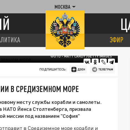
МОСКВА
ИЙ
Ц
АЛИТИКА
ЭФИР
ФОТО - MATT CARDY /GETTY IMAGES
ПОДПИШИТЕСЬ:
ЦИИ В СРЕДИЗЕМНОМ МОРЕ
 новому месту службы корабли и самолеты.
ка НАТО Йенса Столтенберга, призвала
ой миссии под названием "София"
отправит в Средиземное море корабли и