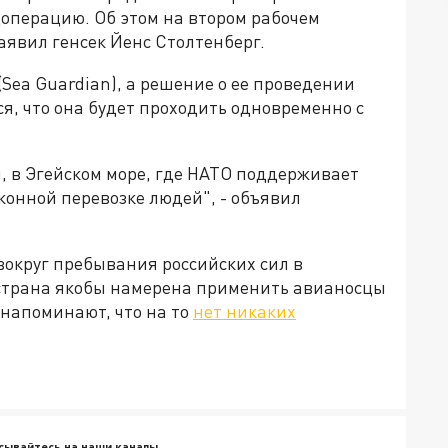
цоперацию. Об этом на втором рабочем
аявил генсек Йенс Столтенберг.
Sea Guardian), а решение о ее проведении
я, что она будет проходить одновременно с
и, в Эгейском море, где НАТО поддерживает
конной перевозке людей", - объявил
вокруг пребывания российских сил в
 страна якобы намерена применить авианосцы
 напоминают, что на то
нет никаких
сывайтесь на наши каналы