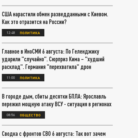
США нарастили обмен разведданными с Киевом.
Как это отразится на России?
12:48
ПОЛИТИКА
Главное в ИноСМИ 6 августа: По Геленджику
ударили "случайно". Сюрприз Кима – "худший
расклад". Германия "перехватила" дрон
11:00
ПОЛИТИКА
В городе дым, сбиты десятки БПЛА: Ярославль
пережил мощную атаку ВСУ - ситуация в регионах
08:56
ОБЩЕСТВО
Сводка с фронтов СВО 6 августа: Так вот зачем