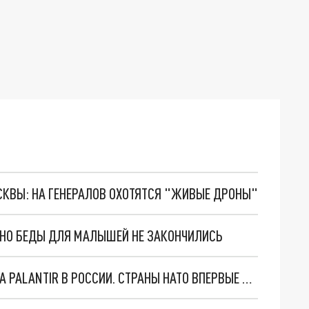
ОСКВЫ: НА ГЕНЕРАЛОВ ОХОТЯТСЯ "ЖИВЫЕ ДРОНЫ"
. НО БЕДЫ ДЛЯ МАЛЫШЕЙ НЕ ЗАКОНЧИЛИСЬ
"ОЧЕНЬ ПЛОХИЕ НОВОСТИ": БОЛЬШАЯ ОШИБКА PALANTIR В РОССИИ. СТРАНЫ НАТО ВПЕРВЫЕ ЗА СВО ОСТАНОВИЛИ ПОСТАВКИ ОРУЖИЯ. ВСУ ТЕРЯЮТ ПРИГРАНИЧЬЕ?