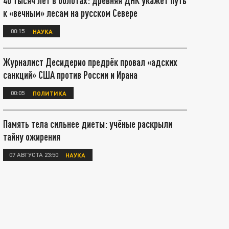
40 тысяч лет в болотах: древняя ДНК укажет путь
к «вечным» лесам на русском Севере
00:15
НАУКА
Журналист Десидерио предрёк провал «адских
санкций» США против России и Ирана
00:05
ПОЛИТИКА
Память тела сильнее диеты: учёные раскрыли
тайну ожирения
07 АВГУСТА 23:50
НАУКА