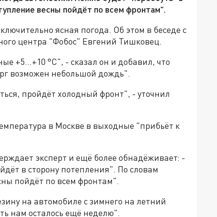
ступление весны пойдёт по всем фронтам".
лючительно ясная погода. Об этом в беседе с
ного центра "Фобос" Евгений Тишковец.
ые +5…+10 °С", - сказал он и добавил, что
ерг возможен небольшой дождь".
ься, пройдёт холодный фронт", - уточнил
емпература в Москве в выходные "прибьёт к
верждает эксперт и ещё более обнадёживает: -
йдёт в сторону потепления". По словам
сны пойдёт по всем фронтам".
езину на автомобиле с зимнего на летний
ть нам осталось ещё неделю".