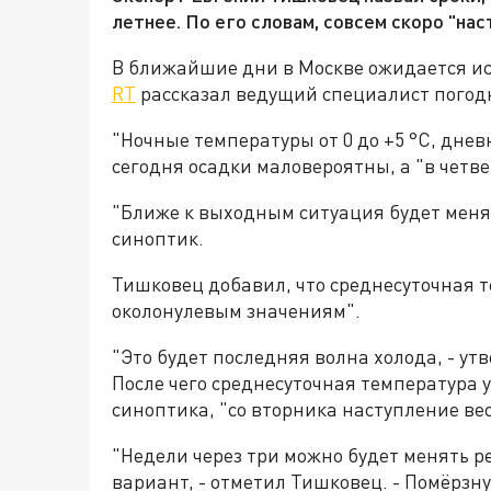
летнее. По его словам, совсем скоро "на
В ближайшие дни в Москве ожидается иск
RT
рассказал ведущий специалист погод
"Ночные температуры от 0 до +5 °С, дневн
сегодня осадки маловероятны, а "в четв
"Ближе к выходным ситуация будет менят
синоптик.
Тишковец добавил, что среднесуточная т
околонулевым значениям".
"Это будет последняя волна холода, - ут
После чего среднесуточная температура у
синоптика, "со вторника наступление ве
"Недели через три можно будет менять р
вариант, - отметил Тишковец. - Помёрзну