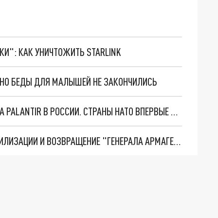
ТКИ": КАК УНИЧТОЖИТЬ STARLINK
. НО БЕДЫ ДЛЯ МАЛЫШЕЙ НЕ ЗАКОНЧИЛИСЬ
"ОЧЕНЬ ПЛОХИЕ НОВОСТИ": БОЛЬШАЯ ОШИБКА PALANTIR В РОССИИ. СТРАНЫ НАТО ВПЕРВЫЕ ЗА СВО ОСТАНОВИЛИ ПОСТАВКИ ОРУЖИЯ. ВСУ ТЕРЯЮТ ПРИГРАНИЧЬЕ?
ТРИ ГЛАВНЫХ ИНСАЙДА ОБ СВО. ОТМЕНА МОБИЛИЗАЦИИ И ВОЗВРАЩЕНИЕ "ГЕНЕРАЛА АРМАГЕДДОНА"? ОТЛИЧНЫЕ НОВОСТИ, КОТОРЫЕ ЖДАЛИ ВСЕ