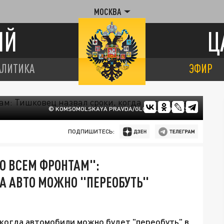
МОСКВА
ИЙ
Ц
АЛИТИКА
ЭФИР
© KOMSOMOLSKAYA PRAVDA/GLOBALLOOKPRESS
ПОДПИШИТЕСЬ:
О ВСЕМ ФРОНТАМ":
А АВТО МОЖНО "ПЕРЕОБУТЬ"
 когда автомобили можно будет "переобуть" в