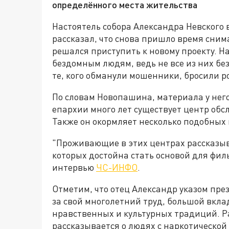
определённого места жительства
Настоятель собора Александра Невского
рассказал, что снова пришло время снима
решался приступить к новому проекту. Н
бездомным людям, ведь не все из них бе
те, кого обманули мошенники, бросили р
По словам Новопашина, материала у него
епархии много лет существует центр обс
Также он окормляет несколько подобных
"Проживающие в этих центрах рассказыв
которых достойна стать основой для фил
интервью
ЧС-ИНФО
.
Отметим, что отец Александр указом пр
за свой многолетний труд, большой вкла
нравственных и культурных традиций. Ра
рассказывается о людях с наркотической 