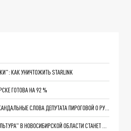
ТКИ": КАК УНИЧТОЖИТЬ STARLINK
СКЕ ГОТОВА НА 92 %
МЭР НОВОСИБИРСКА ПРОКОММЕНТИРОВАЛ СКАНДАЛЬНЫЕ СЛОВА ДЕПУТАТА ПИРОГОВОЙ О РУССКИХ СОЛДАТАХ
МОДЕЛЬНЫХ БИБЛИОТЕК ПО НАЦПРОЕКТУ "КУЛЬТУРА" В НОВОСИБИРСКОЙ ОБЛАСТИ СТАНЕТ В 1,5 РАЗА БОЛЬШЕ