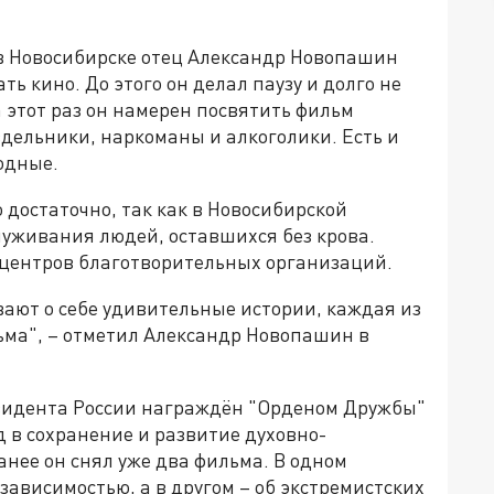
 в Новосибирске отец Александр Новопашин
ть кино. До этого он делал паузу и долго не
а этот раз он намерен посвятить фильм
здельники, наркоманы и алкоголики. Есть и
одные.
 достаточно, так как в Новосибирской
луживания людей, оставшихся без крова.
 центров благотворительных организаций.
ают о себе удивительные истории, каждая из
ьма", – отметил Александр Новопашин в
езидента России награждён "Орденом Дружбы"
д в сохранение и развитие духовно-
нее он снял уже два фильма. В одном
зависимостью, а в другом – об экстремистских