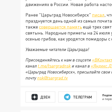
движениях в России. Новая работа наст
Ранее "Царьград Новосибирск"
писал
, ч
празднуется день одной из самых почита
также
совершается память
ещё трех свят
святынь. Народные приметы на 24 июля у
осенью грибов, как уродятся помидоры с
Уважаемые читатели Царьграда!
Присоединяйтесь к нам в соцсети
«ВКонтак
канал
t.me/tsargradnsk
и канал в
«Яндекс.Д
«Царьград Новосибирск», присылайте свои 
почту
nsk@tsargrad.tv
Подпи
ДЗЕН
ТЕЛЕГРАМ
и перв