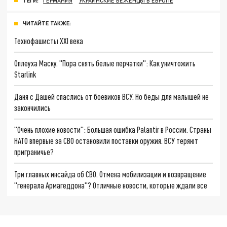
ТЕГИ:
ГЕРМАНИЯ
УКРАИНСКИЕ БЕЖЕНЦЫ В ЕВРОПЕ
ЧИТАЙТЕ ТАКЖЕ:
Технофашисты XXI века
Оплеуха Маску. "Пора снять белые перчатки": Как уничтожить
Starlink
Даня с Дашей спаслись от боевиков ВСУ. Но беды для малышей не
закончились
"Очень плохие новости": Большая ошибка Palantir в России. Страны
НАТО впервые за СВО остановили поставки оружия. ВСУ теряют
приграничье?
Три главных инсайда об СВО. Отмена мобилизации и возвращение
"генерала Армагеддона"? Отличные новости, которые ждали все