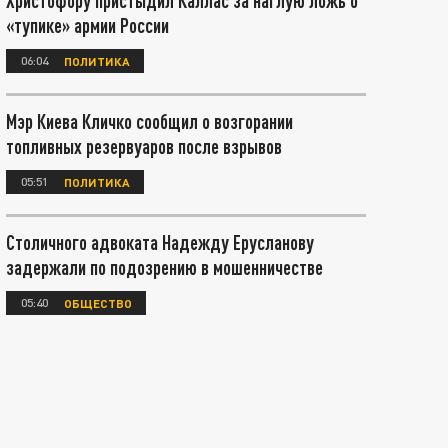
Христофору пристыдил Каллас за наглую ложь о
«тупике» армии России
06:04
ПОЛИТИКА
Мэр Киева Кличко сообщил о возгорании
топливных резервуаров после взрывов
05:51
ПОЛИТИКА
Столичного адвоката Надежду Ерусланову
задержали по подозрению в мошенничестве
05:40
ОБЩЕСТВО