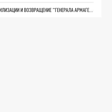
ТРИ ГЛАВНЫХ ИНСАЙДА ОБ СВО. ОТМЕНА МОБИЛИЗАЦИИ И ВОЗВРАЩЕНИЕ "ГЕНЕРАЛА АРМАГЕДДОНА"? ОТЛИЧНЫЕ НОВОСТИ, КОТОРЫЕ ЖДАЛИ ВСЕ