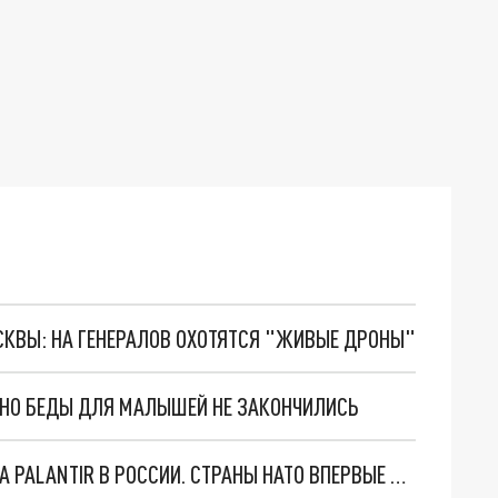
ОСКВЫ: НА ГЕНЕРАЛОВ ОХОТЯТСЯ "ЖИВЫЕ ДРОНЫ"
. НО БЕДЫ ДЛЯ МАЛЫШЕЙ НЕ ЗАКОНЧИЛИСЬ
"ОЧЕНЬ ПЛОХИЕ НОВОСТИ": БОЛЬШАЯ ОШИБКА PALANTIR В РОССИИ. СТРАНЫ НАТО ВПЕРВЫЕ ЗА СВО ОСТАНОВИЛИ ПОСТАВКИ ОРУЖИЯ. ВСУ ТЕРЯЮТ ПРИГРАНИЧЬЕ?