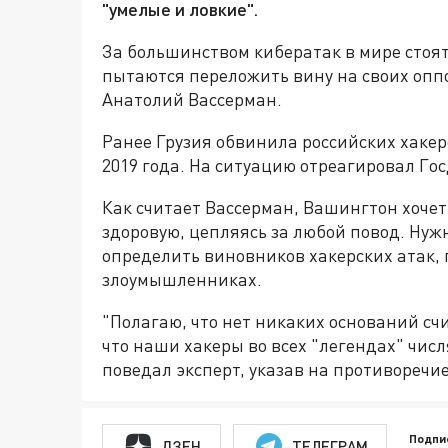
"умелые и ловкие".
За большинством кибератак в мире стоя
пытаются переложить вину на своих опп
Анатолий Вассерман.
Ранее Грузия обвинила российских хакер
2019 года. На ситуацию отреагировал Го
Как считает Вассерман, Вашингтон хочет
здоровую, цепляясь за любой повод. Нужн
определить виновников хакерских атак, 
злоумышленниках.
"Полагаю, что нет никаких оснований счит
что наши хакеры во всех "легендах" чис
поведал эксперт, указав на противоречи
Подпи
ДЗЕН
ТЕЛЕГРАМ