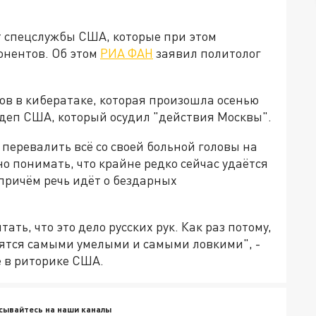
т спецслужбы США, которые при этом
онентов. Об этом
РИА ФАН
заявил политолог
ов в кибератаке, которая произошла осенью
сдеп США, который осудил "действия Москвы".
 перевалить всё со своей больной головы на
о понимать, что крайне редко сейчас удаётся
причём речь идёт о бездарных
ать, что это дело русских рук. Как раз потому,
лятся самыми умелыми и самыми ловкими", -
е в риторике США.
сывайтесь на наши каналы