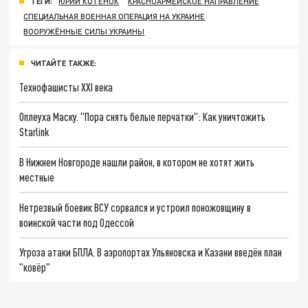
ТЕГИ:
ЮРИЙ КОТЕНОК
КРАСНОАРМЕЙСКОЕ НАПРАВЛЕНИЕ
СПЕЦИАЛЬНАЯ ВОЕННАЯ ОПЕРАЦИЯ НА УКРАИНЕ
ВООРУЖЁННЫЕ СИЛЫ УКРАИНЫ
ЧИТАЙТЕ ТАКЖЕ:
Технофашисты XXI века
Оплеуха Маску. "Пора снять белые перчатки": Как уничтожить
Starlink
В Нижнем Новгороде нашли район, в котором не хотят жить
местные
Нетрезвый боевик ВСУ сорвался и устроил поножовщину в
воинской части под Одессой
Угроза атаки БПЛА. В аэропортах Ульяновска и Казани введён план
"ковёр"