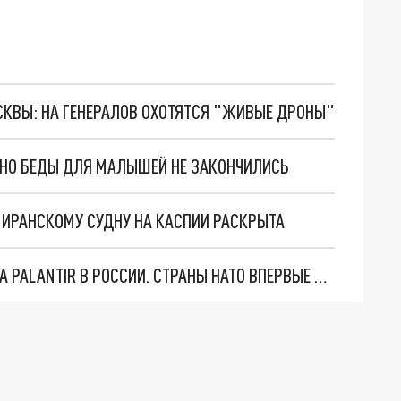
ОСКВЫ: НА ГЕНЕРАЛОВ ОХОТЯТСЯ "ЖИВЫЕ ДРОНЫ"
. НО БЕДЫ ДЛЯ МАЛЫШЕЙ НЕ ЗАКОНЧИЛИСЬ
О ИРАНСКОМУ СУДНУ НА КАСПИИ РАСКРЫТА
"ОЧЕНЬ ПЛОХИЕ НОВОСТИ": БОЛЬШАЯ ОШИБКА PALANTIR В РОССИИ. СТРАНЫ НАТО ВПЕРВЫЕ ЗА СВО ОСТАНОВИЛИ ПОСТАВКИ ОРУЖИЯ. ВСУ ТЕРЯЮТ ПРИГРАНИЧЬЕ?