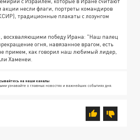
емирии с Израилем, которые в Иране считают
и акции несли флаги, портреты командиров
КСИР), традиционные плакаты с лозунгом
и, восхваляющими победу Ирана: "Наш палец
прекращение огня, навязанное врагом, есть
 не примем, как говорил наш любимый лидер,
Али Хаменеи.
сывайтесь на наши каналы
ыми узнавайте о главных новостях и важнейших событиях дня.