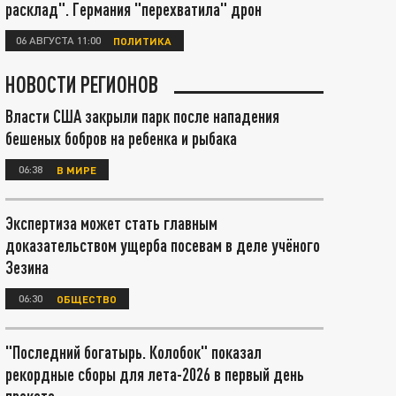
расклад". Германия "перехватила" дрон
06 АВГУСТА 11:00
ПОЛИТИКА
НОВОСТИ РЕГИОНОВ
Власти США закрыли парк после нападения
бешеных бобров на ребенка и рыбака
06:38
В МИРЕ
Экспертиза может стать главным
доказательством ущерба посевам в деле учёного
Зезина
06:30
ОБЩЕСТВО
"Последний богатырь. Колобок" показал
рекордные сборы для лета-2026 в первый день