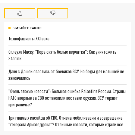
ЧИТАЙТЕ ТАКЖЕ:
Технофашисты XXI века
Оплеуха Маску. "Пора снять белые перчатки": Как уничтожить
Starlink
Даня с Дашей спаслись от боевиков ВСУ. Но беды для малышей не
закончились
"Очень плохие новости": Большая ошибка Palantir в России. Страны
НАТО впервые за СВО остановили поставки оружия. ВСУ теряют
приграничье?
Три главных инсайда об СВО. Отмена мобилизации и возвращение
"генерала Армагеддона"? Отличные новости, которые ждали все