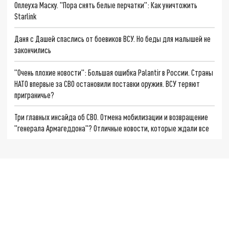
Оплеуха Маску. "Пора снять белые перчатки": Как уничтожить
Starlink
Даня с Дашей спаслись от боевиков ВСУ. Но беды для малышей не
закончились
"Очень плохие новости": Большая ошибка Palantir в России. Страны
НАТО впервые за СВО остановили поставки оружия. ВСУ теряют
приграничье?
Три главных инсайда об СВО. Отмена мобилизации и возвращение
"генерала Армагеддона"? Отличные новости, которые ждали все