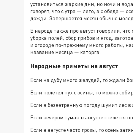
установиться жаркие дни, но ночи и вода
говорят, что с утра — лето, а с обеда — о
дожди. Завершается месяц обычно моло
В народе также про август говорили, что 
уборка полей, сбор грибов и ягод, загот
и огороде по-прежнему много работы, на
название месяца — каторга.
Народные приметы на август
Если на дубу много желудей, то ждали б
Если полетел пух с осины, то можно соби
Если в безветренную погоду шумит лес в 
Если вечером туман в августе стелется п
Если в августе часто грозы, то осень затя