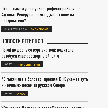
Что на самом деле убило профессора Зезина:
Адвокат Реверука перекладывает вину на
следователя?
07 АВГУСТА 14:24
ЭКСКЛЮЗИВ
НОВОСТИ РЕГИОНОВ
Ногой по дрону со взрывчаткой: водитель
автобуса спас аэропорт Лейпцига
00:27
ПРОИСШЕСТВИЯ
40 тысяч лет в болотах: древняя ДНК укажет путь
к «вечным» лесам на русском Севере
00:15
НАУКА