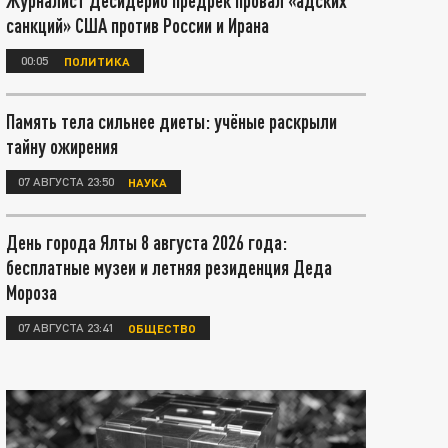
Журналист Десидерио предрёк провал «адских
санкций» США против России и Ирана
00:05
ПОЛИТИКА
Память тела сильнее диеты: учёные раскрыли
тайну ожирения
07 АВГУСТА 23:50
НАУКА
День города Ялты 8 августа 2026 года:
бесплатные музеи и летняя резиденция Деда
Мороза
07 АВГУСТА 23:41
ОБЩЕСТВО