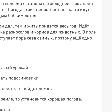
 в водоёмах становятся холоднее. Про август
сень. Погода стоит непостоянная, часто идут
дым бабьим летом.
он дал, тем и жить придётся весь год. Идёт
овка разносолов и кормов для животных. В поле
ступает пора сева озимых, поэтому ещё одно
огатый урожай.
рать подосиновики.
августе, то пойдет дождь.
о земле, то установится хорошая погода.
нется.