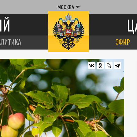
МОСКВА
ИЙ
Ц
АЛИТИКА
ЭФИР