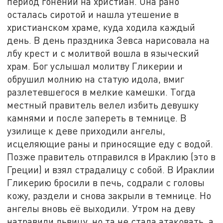
период гонений на христиан. Она рано
осталась сиротой и нашла утешение в
христианском храме, куда ходила каждый
день. В день праздника Зевса нарисовала на
лбу крест и с молитвой вошла в языческий
храм. Бог услышал молитву Гликерии и
обрушил молнию на статую идола, вмиг
разлетевшегося в мелкие камешки. Тогда
местный правитель велел избить девушку
камнями и после запереть в темнице. В
узилище к деве приходили ангелы,
исцеляющие раны и приносящие еду с водой.
Позже правитель отправился в Ираклию (это в
Греции) и взял страдалицу с собой. В Ираклии
Гликерию бросили в печь, содрали с головы
кожу, раздели и снова закрыли в темнице. Но
ангелы вновь её выходили. Утром на деву
натравили львицу, но та не стала атаковать, а