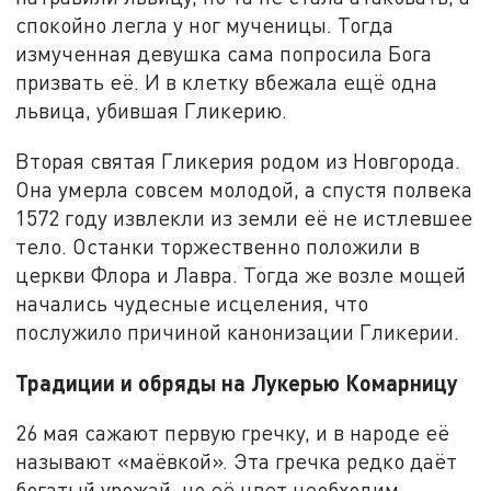
спокойно легла у ног мученицы. Тогда
измученная девушка сама попросила Бога
призвать её. И в клетку вбежала ещё одна
львица, убившая Гликерию.
Вторая святая Гликерия родом из Новгорода.
Она умерла совсем молодой, а спустя полвека
1572 году извлекли из земли её не истлевшее
тело. Останки торжественно положили в
церкви Флора и Лавра. Тогда же возле мощей
начались чудесные исцеления, что
послужило причиной канонизации Гликерии.
Традиции и обряды на Лукерью Комарницу
26 мая сажают первую гречку, и в народе её
называют «маёвкой». Эта гречка редко даёт
богатый урожай, но её цвет необходим