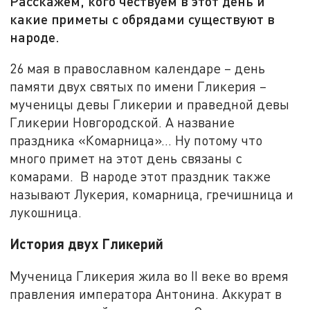
Расскажем, кого чествуем в этот день и
какие приметы с обрядами существуют в
народе.
26 мая в православном календаре – день
памяти двух святых по имени Гликерия –
мученицы девы Гликерии и праведной девы
Гликерии Новгородской. А название
праздника «Комарница»… Ну потому что
много примет на этот день связаны с
комарами. В народе этот праздник также
называют Лукерия, комарница, гречишница и
лукошница.
История двух Гликерий
Мученица Гликерия жила во II веке во время
правления императора Антонина. Аккурат в