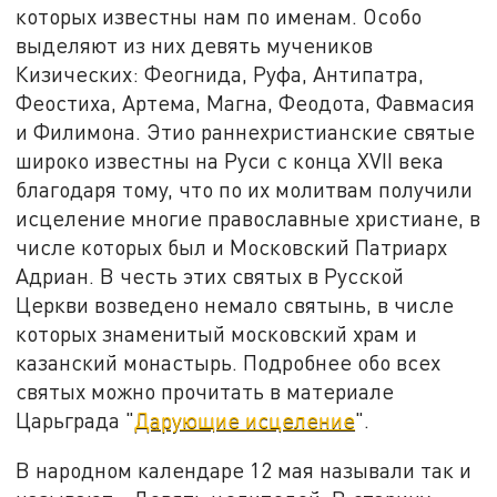
которых известны нам по именам.
Особо
выделяют из них д
евять мучеников
Кизических: Феогнид
а
, Руф
а
, Антипатр
а
,
Феостих
а
, Артема, Магн
а
, Феодот
а
, Фавмаси
я
и Филимон
а
. Эти
о
раннехристианские святые
широко известны на Руси с конца XVII века
благодаря тому, что по их молитвам получили
исцеление многие православные христиане, в
числе которых был и Московский Патриарх
Адриан. В честь этих святых в Русской
Церкви возведено немало святынь, в числе
которых знаменитый московский храм и
казанский монастырь. Подробнее обо всех
святых можно прочитать в материале
Царьграда
"
Дарующие исцеление
".
В народном календаре 1
2
мая называли
так и