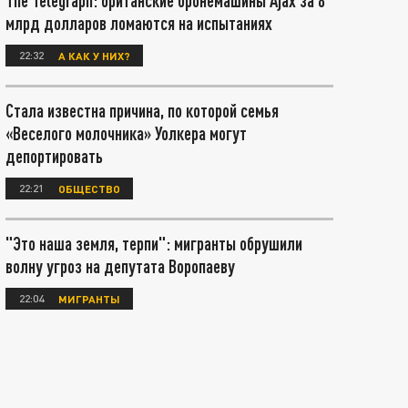
The Telegraph: британские бронемашины Ajax за 8
млрд долларов ломаются на испытаниях
22:32
А КАК У НИХ?
Стала известна причина, по которой семья
«Веселого молочника» Уолкера могут
депортировать
22:21
ОБЩЕСТВО
"Это наша земля, терпи": мигранты обрушили
волну угроз на депутата Воропаеву
22:04
МИГРАНТЫ