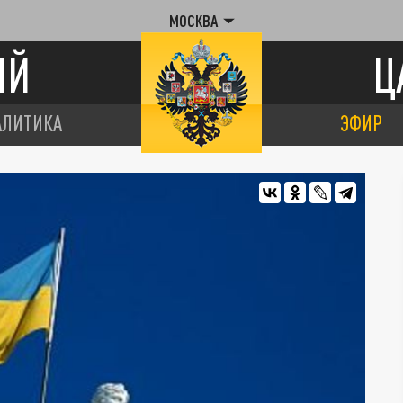
МОСКВА
ИЙ
Ц
АЛИТИКА
ЭФИР