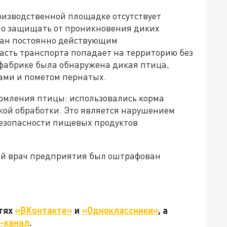
роизводственной площадке отсутствует
но защищать от проникновения диких
ован постоянно действующим
асть транспорта попадает на территорию без
фабрике была обнаружена дикая птица,
дами и пометом пернатых.
рмления птицы: использовались корма
кой обработки. Это является нарушением
 безопасности пищевых продуктов
й врач предприятия был оштрафован
етях
«ВКонтакте»
и
«Одноклассники»
, а
-канал
.