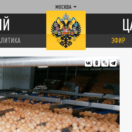
МОСКВА
ИЙ
Ц
АЛИТИКА
ЭФИР