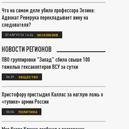
Что на самом деле убило профессора Зезина:
Адвокат Реверука перекладывает вину на
следователя?
07 АВГУСТА 14:24
ЭКСКЛЮЗИВ
НОВОСТИ РЕГИОНОВ
ПВО группировки "Запад" сбила свыше 100
тяжелых гексакоптеров ВСУ за сутки
06:29
ОБЩЕСТВО
Христофору пристыдил Каллас за наглую ложь о
«тупике» армии России
06:04
ПОЛИТИКА