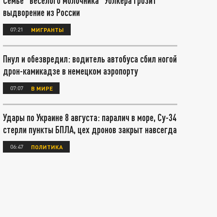
Семье "веселого молочника" Уолкера грозит
выдворение из России
07:21
МИГРАНТЫ
Пнул и обезвредил: водитель автобуса сбил ногой
дрон-камикадзе в немецком аэропорту
07:07
В МИРЕ
Удары по Украине 8 августа: паралич в море, Су-34
стерли пункты БПЛА, цех дронов закрыт навсегда
06:47
ПОЛИТИКА