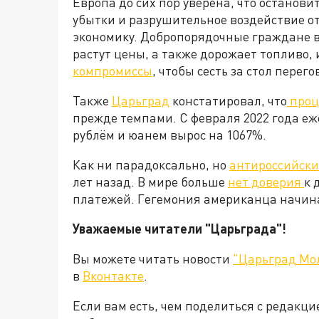
Европа до сих пор уверена, что останови
убытки и разрушительное воздействие о
экономику. Добропорядочные граждане в
растут цены, а также дорожает топливо, 
компромиссы
, чтобы сесть за стол пере
Также
Царьград
констатировал, что
проц
прежде темпами. С февраля 2022 года е
рублём и юанем вырос на 1067%.
Как ни парадоксально, но
антироссийски
лет назад. В мире больше
нет доверия
к 
платежей. Гегемония американца начинае
Уважаемые читатели "Царьграда"!
Вы можете читать новости
"Царьград Мо
в
Вконтакте
.
Если вам есть, чем поделиться с редакц