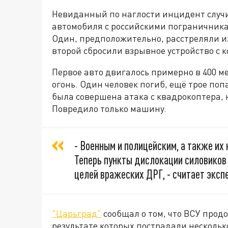
Невиданный по наглости инцидент случил
автомобиля с российскими пограничника
Один, предположительно, расстреляли из
второй сбросили взрывное устройство с 
Первое авто двигалось примерно в 400 м
огонь. Один человек погиб, ещё трое поп
была совершена атака с квадрокоптера, 
Повредило только машину.
- Военным и полицейским, а также их 
Теперь пункты дислокации силовиков 
целей вражеских ДРГ, - считает экс
"Царьград"
сообщал о том, что ВСУ про
результате которых пострадали нескольк