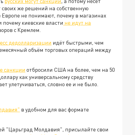
ть
русских могут санкции
, а потому несет
т своих же решений на собственную
 Европе не понимают, почему в магазинах
и почему киевские власти
не идут на
говоров с Кремлем.
есс дедолларизации
идёт быстрыми, чем
жемесячный объём торговых операций между
е санкции
отбросили США на более, чем на 50
доллару как универсальному средству
т улетучиваться, словно ее и не было.
лдавия"
в удобном для вас формате
ией "Царьград Молдавия", присылайте свои