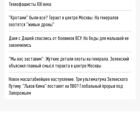
Технофашисты XXI века
"Кротами" были все? Теракт в центре Москвы: На генералов
охотятся "живые дроны"
Даня с Дашей спаслись от боевиков ВСУ. Но беды для малышей не
закончились
"Мы вас заставим": Жуткие детали охоты на генерала. Зеленский
объяснил главный смысл теракта в центре Москвы
Новое масштабнейшее наступление. Три ультиматума Зеленского
Путину. "Львов Кима" поставят на ПВО? Глобальный прорыв под
Запорожьем