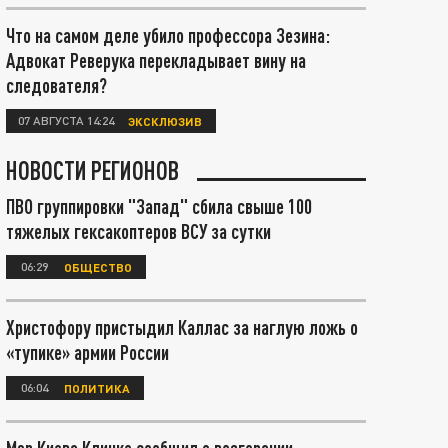
Что на самом деле убило профессора Зезина:
Адвокат Реверука перекладывает вину на
следователя?
07 АВГУСТА 14:24
ЭКСКЛЮЗИВ
НОВОСТИ РЕГИОНОВ
ПВО группировки "Запад" сбила свыше 100
тяжелых гексакоптеров ВСУ за сутки
06:29
ОБЩЕСТВО
Христофору пристыдил Каллас за наглую ложь о
«тупике» армии России
06:04
ПОЛИТИКА