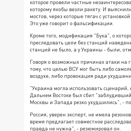
которое провели частные незаинтересов
которому якобы везли ракету. И выяснили
мостов, через которые тягач с установкой 
Это уже говорит о фальсификации.
Кроме того, модификация "Бука", о котор
преследовать цели без станций наведени
станций не было, а у Украины - были, от
Говоря о возможных причинах атаки на г
тому, что целью ВСУ мог быть либо самол
воздухе, либо провокация ради ухудшен
"Украина могла использовать сценарий, к
Дальнем Востоке был сбит "заблудивший
Москвы и Запада резко ухудшились", - п
Россия, уверен эксперт, не имела резоно
время предлагает совместное расследова
правда не нужна", - резюмировал он.