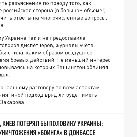
ть разъяснения по поводу того, как
 российская сторона (в большом объеме!)
учить ответы на многочисленные вопросы,
в.
му Украина так и не предоставила
оворов диспетчеров, журналы учёта
объяснила, каким образом воздушное
ремя боевых действий. Не меньший интерес
новываясь на которых Вашингтон обвинял
дел.
иональному разговору по всем аспектам
ия, иной подход вряд ли будет иметь
 Захарова.
, КИЕВ ПОТЕРЯЛ БЫ ПОЛОВИНУ УКРАИНЫ:
УНИЧТОЖЕНИЯ «БОИНГА» В ДОНБАССЕ