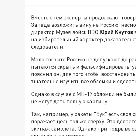
Вместе с тем эксперты продолжают говор
Запада возложить вину на Россию, несмо
директор Музея войск ПВО
Юрий Кнутов
в
на избирательный характер доказательст
следователи.
Мало того что Россию не допускают до р
пытаются скрыть и фальсифицировать, ув
пояснил он, для того чтобы восстановит
тщательно изучить все обломки и сделат
Однако в случае с MH-17 обломки не были
не могут дать полную картину.
Так, например, у ракеты "Бук" есть своя 
поражает цель только сверху. Это делаетс
экипаж самолёта. Однако при подрыве св
крыльев и двигателя.