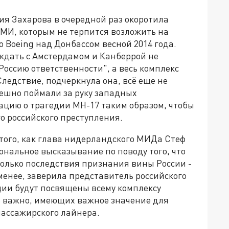
 Захарова в очередной раз окоротила
МИ, которым не терпится возложить на
 Boeing над Донбассом весной 2014 года.
уждать с Амстердамом и Канберрой не
оссию ответственности", а весь комплекс
ледствие, подчеркнула она, всё еще не
пешно поймали за руку западных
ацию о трагедии MH-17 таким образом, чтобы
 российского преступления.
того, как глава нидерландского МИДа Стеф
ональное высказывание по поводу того, что
только последствия признания вины России -
 менее, заверила представитель российского
ции будут посвящены всему комплексу
то важно, имеющих важное значение для
ассажирского лайнера.