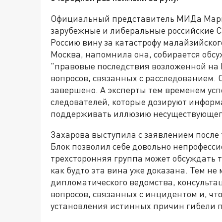
Официальный представитель МИДа Мария
зарубежные и либеральные российские С
Россию вину за катастрофу малайзийского
Москва, напомнила она, собирается обс
"правовые последствия возложенной на Р
вопросов, связанных с расследованием. С
завершено. А эксперты тем временем ус
следователей, которые дозируют информ
поддерживать иллюзию несуществующего
Захарова выступила с заявлением после 
Блок позволил себе довольно непрофесси
трехсторонняя группа может обсуждать 
как будто эта вина уже доказана. Тем не
дипломатического ведомства, консульта
вопросов, связанных с инцидентом и, ч
установления истинных причин гибели п