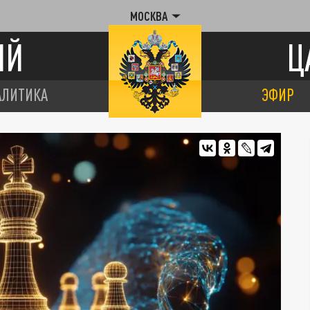
МОСКВА
ИЙ
Ц
АЛИТИКА
ЭФИР