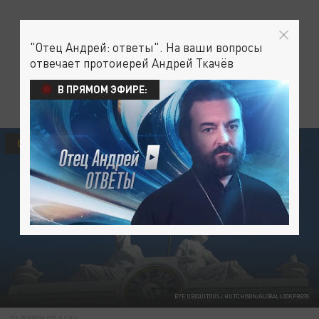
"Отец Андрей: ответы". На ваши вопросы
отвечает протоиерей Андрей Ткачёв
В ПРЯМОМ ЭФИРЕ:
ОБЩЕСТВО
УКРАИНА
КОРОНАВИРУС В КИТАЕ
EYE UBIQUITOUS / HUTCHISON/GLOBALLOOKPRESS
21 ФЕВРАЛЯ 14:54