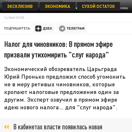
ЭКСКЛЮЗИВ
ЭКОНОМИКА
СУХОЙ ОСТАТОК
© MAKSIM KONSTANTINOV/GLOBALLOOKPRESS
14 МАЯ 07:05
ПОДПИШИТЕСЬ:
Налог для чиновников: В прямом эфире
призвали утихомирить "слуг народа"
Экономический обозреватель Царьграда
Юрий Пронько предложил способ угомонить
не в меру ретивых чиновников, которые
кропают налоговые предложения один за
другим. Эксперт озвучил в прямом эфире
идею нового налога… для "слуг народа".
В кабинетах власти появилась новая