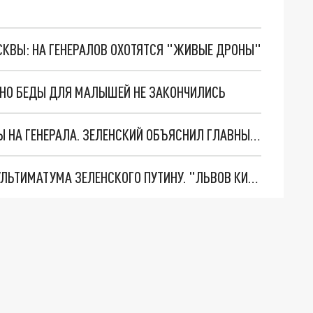
ОСКВЫ: НА ГЕНЕРАЛОВ ОХОТЯТСЯ "ЖИВЫЕ ДРОНЫ"
. НО БЕДЫ ДЛЯ МАЛЫШЕЙ НЕ ЗАКОНЧИЛИСЬ
"МЫ ВАС ЗАСТАВИМ": ЖУТКИЕ ДЕТАЛИ ОХОТЫ НА ГЕНЕРАЛА. ЗЕЛЕНСКИЙ ОБЪЯСНИЛ ГЛАВНЫЙ СМЫСЛ ТЕРАКТА В ЦЕНТРЕ МОСКВЫ
НОВОЕ МАСШТАБНЕЙШЕЕ НАСТУПЛЕНИЕ. ТРИ УЛЬТИМАТУМА ЗЕЛЕНСКОГО ПУТИНУ. "ЛЬВОВ КИМА" ПОСТАВЯТ НА ПВО? ГЛОБАЛЬНЫЙ ПРОРЫВ ПОД ЗАПОРОЖЬЕМ