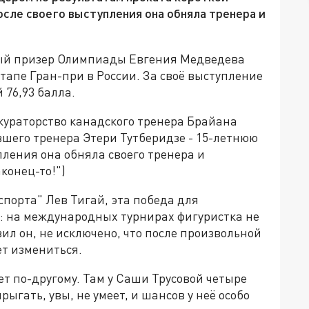
осле своего выступления она обняла тренера и
ый призер Олимпиады Евгения Медведева
тапе Гран-при в России. За своё выступление
 76,93 балла.
кураторство канадского тренера Брайана
вшего тренера Этери Тутберидзе - 15-летнюю
пления она обняла своего тренера и
аконец-то!")
спорта" Лев Тигай, эта победа для
: на международных турнирах фигуристка не
ил он, не исключено, что после произвольной
т измениться.
ет по-другому. Там у Саши Трусовой четыре
гать, увы, не умеет, и шансов у неё особо