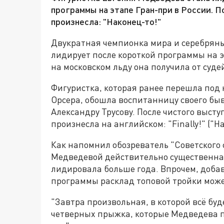
программы на этапе Гран-при в России. П
произнесла: "Наконец-то!"
Двукратная чемпионка мира и серебрян
лидирует после короткой программы на э
на московском льду она получила от судей
Фигуристка, которая ранее перешла под 
Орсера, обошла воспитанницу своего бы
Александру Трусову. После чистого высту
произнесла на английском: "Finally!" ("Н
Как напомнил обозреватель "Советского 
Медведевой действительно существенна
лидировала больше года. Впрочем, добав
программы расклад топовой тройки може
"Завтра произвольная, в которой всё буд
четверных прыжка, которые Медведева пры