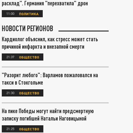
расклад". Германия "перехватила" дрон
11:00
ПОЛИТИКА
НОВОСТИ РЕГИОНОВ
Кардиолог объяснил, как стресс может стать
причиной инфаркта и внезапной смерти
21:37
ОБЩЕСТВО
"Разорит любого": Варламов пожаловался на
такси в Стокгольме
21:30
ОБЩЕСТВО
На пике Победы могут найти предсмертную
записку погибшей Натальи Наговицыной
21:25
ОБЩЕСТВО