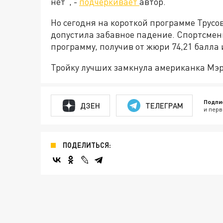
нет", -
подчеркивает
автор.
Но сегодня на короткой программе Трусо
допустила забавное падение. Спортсменк
программу, получив от жюри 74,21 балла 
Тройку лучших замкнула американка Мэра
Подпи
ДЗЕН
ТЕЛЕГРАМ
и перв
ПОДЕЛИТЬСЯ: