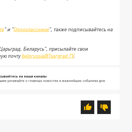
те
" и "
Одноклассники
", также подписывайтесь на
"Царьград. Беларусь", присылайте свои
ную почту
belorussia@Tsargrad.TV
.
сывайтесь на наши каналы
ыми узнавайте о главных новостях и важнейших событиях дня.