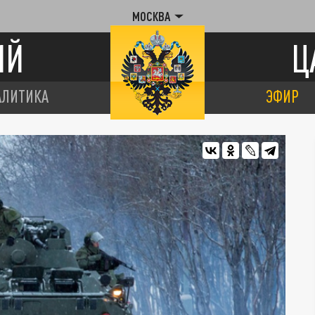
МОСКВА
ИЙ
Ц
АЛИТИКА
ЭФИР