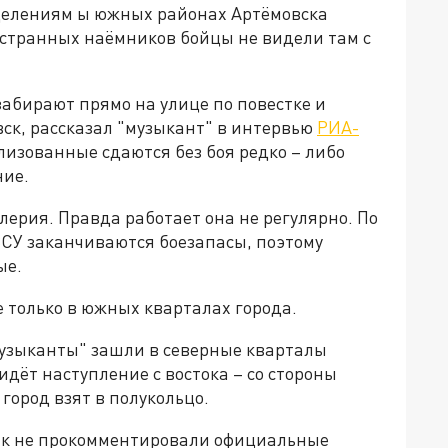
азделениям ы южных районах Артёмовска
остранных наёмников бойцы не видели там с
забирают прямо на улице по повестке и
вск, рассказал "музыкант" в интервью
РИА-
илизованные сдаются без боя редко – либо
ние.
ерия. Правда работает она не регулярно. По
ВСУ заканчиваются боезапасы, поэтому
ые.
 только в южных кварталах города.
музыканты" зашли в северные кварталы
 идёт наступление с востока – со стороны
город взят в полукольцо.
ак не прокомментировали официальные