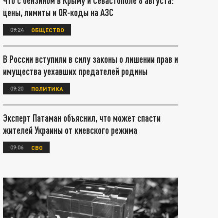
Что с бензином в Крыму и Севастополе 8 августа:
цены, лимиты и QR-коды на АЗС
09:24
ОБЩЕСТВО
В России вступили в силу законы о лишении прав и
имущества уехавших предателей родины
09:20
ПОЛИТИКА
Эксперт Патаман объяснил, что может спасти
жителей Украины от киевского режима
09:06
СВО