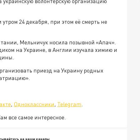
на украинскую волонтёрскую организацию
утром 24 декабря, при этом её смерть не
тании, Мельничук носила позывной «Апач».
диком на Украине, в Англии изучала химию и
цины.
организовать приезд на Украину родных
патриацию».
а»!
акте
,
Одноклассники
,
Telegram
.
Там все самое интересное.
сывайтесь на наши каналы