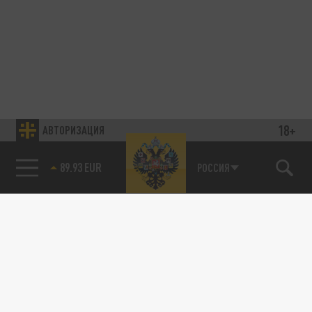
18+
АВТОРИЗАЦИЯ
89.93 EUR
РОССИЯ