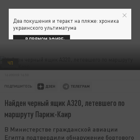
Два покушения и теракт на пляже: хроника
украинского ультиматума
В ПРЯМОМ ЭФИРЕ:
ЧП
16 ИЮНЯ 16:50
ПОДПИШИТЕСЬ:
Найден черный ящик A320, летевшего по
маршруту Париж-Каир
В Министерстве гражданской авиации
Египта подтвердили обнаружение бортового