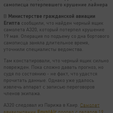
самописца потерпевшего крушение лайнера
Министерстве гражданской авиации
В
Египта
сообщили, что найден черный ящик
самолета A320, который потерпел крушение
19 мая. Операция по подъему со дна бортового
самописца заняла длительное время,
уточнили специалисты ведомства.
Там констатировали, что черный ящик сильно
поврежден. Пока сложно давать прогноз, но
судя по состоянию - не факт, что удастся
прочитать данные. Однако уже удалось
извлечь аппарат с записью переговоров
членов экипажа.
A320 следовал из Парижа в Каир.
Самолет
EgyptAir
авиакомпании
пропал с радаров 19